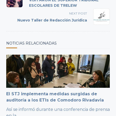
VISITARON EL SUPERIOR TRIBUNAL
subtitle
ESCOLARES DE TRELEW
screen-
NEXT POST
reader-
Nuevo Taller de Redacción Jurídica
text">Page</span>
NOTICIAS RELACIONADAS
El STJ implementa medidas surgidas de
auditoría a los ETIs de Comodoro Rivadavia
Así se informó durante una conferencia de prensa
en la
...