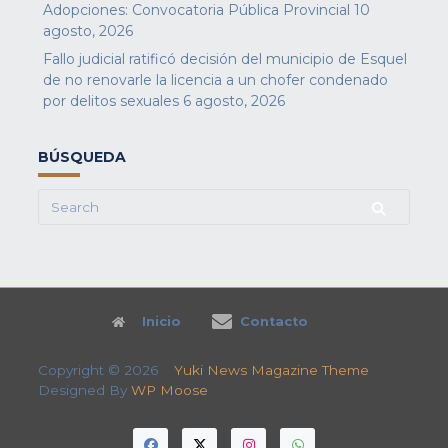
Adopciones: Convocatoria Pública Provincial
10
agosto, 2026
Fallo judicial ratificó decisión del municipio de Esquel
de no renovarle la licencia a un chofer condenado
por delitos sexuales
6 agosto, 2026
BÚSQUEDA
Search
for:
Inicio
Contacto
Copyright © 2026
Yuki News Magazine Theme
Designed By
WP Moose