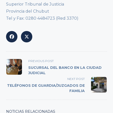
Superior Tribunal de Justicia
Provincia del Chubut
Tel y Fax: 0280 4484723 (Red 3370)
<span
PREVIOUS POST
class="nav-
SUCURSAL DEL BANCO EN LA CIUDAD
subtitle
JUDICIAL
screen-
NEXT POST
reader-
TELÉFONOS DE GUARDIA/JUZGADOS DE
text">Page</span>
FAMILIA
NOTICIAS RELACIONADAS