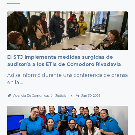
El STJ implementa medidas surgidas de
auditoría a los ETIs de Comodoro Rivadavia
Así se informó durante una conferencia de prensa
en la
...
Agencia De Comunicación Judicial
Jun 30, 2026