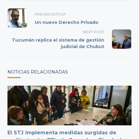
<span
PREVIOUS POST
class="nav-
Un nuevo Derecho Privado
subtitle
NEXT POST
screen-
Tucumán replica el sistema de gestión
reader-
judicial de Chubut
text">Page</span>
NOTICIAS RELACIONADAS
El STJ implementa medidas surgidas de