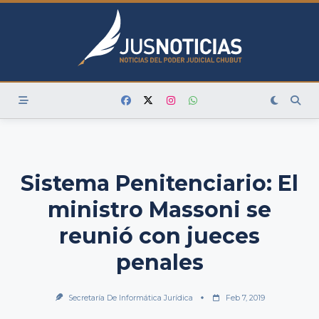
Skip
to
content
Sistema Penitenciario: El
ministro Massoni se
reunió con jueces
penales
Secretaría De Informática Jurídica
Feb 7, 2019