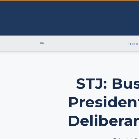
Skip
to
content
Inici
STJ: Bus
Presiden
Delibera