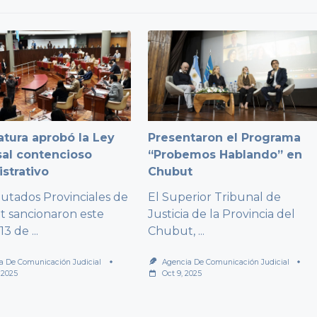
atura aprobó la Ley
Presentaron el Programa
al contencioso
“Probemos Hablando” en
strativo
Chubut
putados Provinciales de
El Superior Tribunal de
 sancionaron este
Justicia de la Provincia del
 13 de
...
Chubut,
...
a De Comunicación Judicial
Agencia De Comunicación Judicial
 2025
Oct 9, 2025