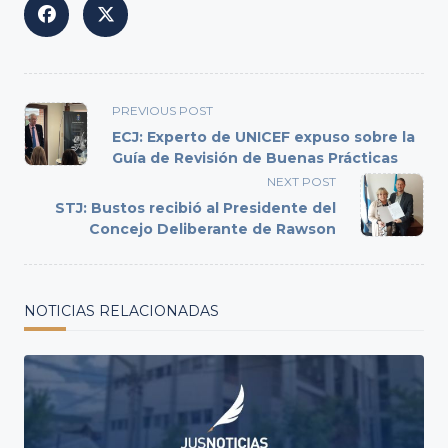
<span
PREVIOUS POST
class="nav-
ECJ: Experto de UNICEF expuso sobre la
subtitle
Guía de Revisión de Buenas Prácticas
screen-
NEXT POST
reader-
STJ: Bustos recibió al Presidente del
text">Page</span>
Concejo Deliberante de Rawson
NOTICIAS RELACIONADAS