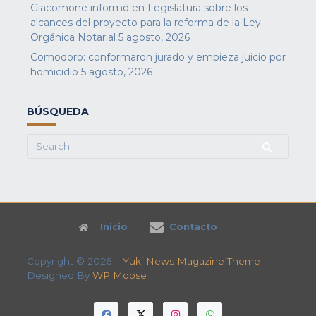
Giacomone informó en Legislatura sobre los
alcances del proyecto para la reforma de la Ley
Orgánica Notarial
5 agosto, 2026
Comodoro: conformaron jurado y empieza juicio por
homicidio
5 agosto, 2026
BÚSQUEDA
Search
for:
Inicio
Contacto
Copyright © 2026
Yuki News Magazine Theme
Designed By
WP Moose