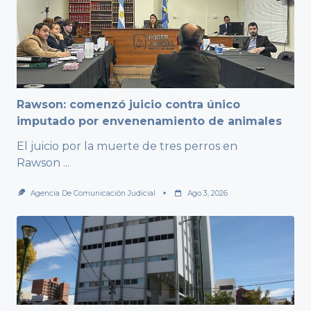
Rawson: comenzó juicio contra único
imputado por envenenamiento de animales
El juicio por la muerte de tres perros en
Rawson
...
Agencia De Comunicación Judicial
Ago 3, 2026