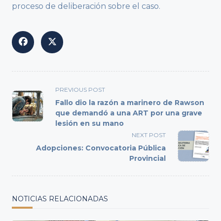
proceso de deliberación sobre el caso.
<span
PREVIOUS POST
class="nav-
Fallo dio la razón a marinero de Rawson
subtitle
que demandó a una ART por una grave
lesión en su mano
screen-
reader-
NEXT POST
text">Page</span>
Adopciones: Convocatoria Pública
Provincial
NOTICIAS RELACIONADAS