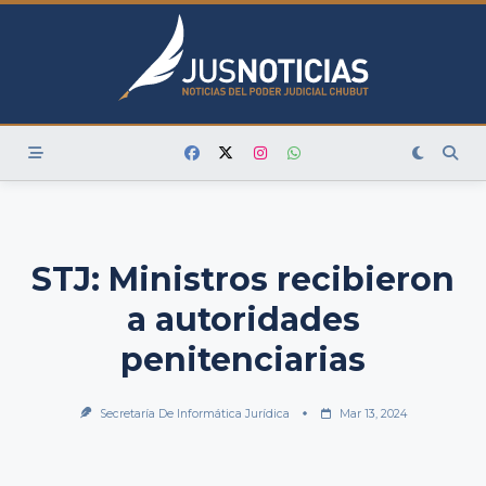
Skip
to
content
STJ: Ministros recibieron
a autoridades
penitenciarias
Secretaría De Informática Jurídica
Mar 13, 2024