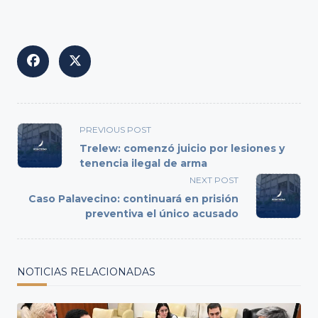
<span
PREVIOUS POST
class="nav-
Trelew: comenzó juicio por lesiones y
subtitle
tenencia ilegal de arma
screen-
NEXT POST
reader-
Caso Palavecino: continuará en prisión
text">Page</span>
preventiva el único acusado
NOTICIAS RELACIONADAS