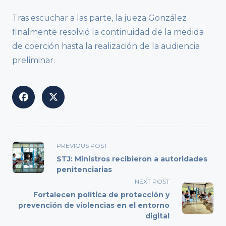
Tras escuchar a las parte, la jueza González
finalmente resolvió la continuidad de la medida
de coerción hasta la realización de la audiencia
preliminar.
<span
PREVIOUS POST
class="nav-
STJ: Ministros recibieron a autoridades
subtitle
penitenciarias
screen-
NEXT POST
reader-
Fortalecen política de protección y
text">Page</span>
prevención de violencias en el entorno
digital