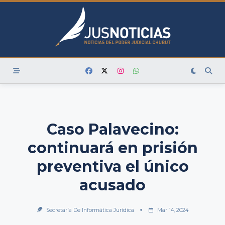
Skip
to
content
Caso Palavecino:
continuará en prisión
preventiva el único
acusado
Secretaría De Informática Jurídica
Mar 14, 2024