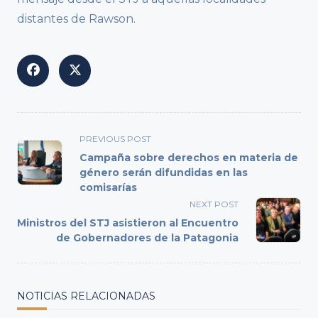
distantes de Rawson.
<span
PREVIOUS POST
class="nav-
Campaña sobre derechos en materia de
subtitle
género serán difundidas en las
comisarías
screen-
reader-
NEXT POST
text">Page</span>
Ministros del STJ asistieron al Encuentro
de Gobernadores de la Patagonia
NOTICIAS RELACIONADAS