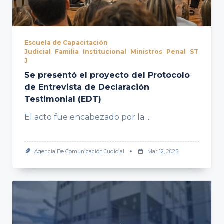
Escuela de Capacitación
Judicial
Familia
Institucional
Ministros
Penal
ST
J
Se presentó el proyecto del Protocolo
de Entrevista de Declaración
Testimonial (EDT)
El acto fue encabezado por la
...
Agencia De Comunicación Judicial
Mar 12, 2025