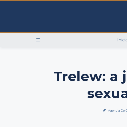
Skip
to
content
Inici
Trelew: a 
sexua
Agencia De 