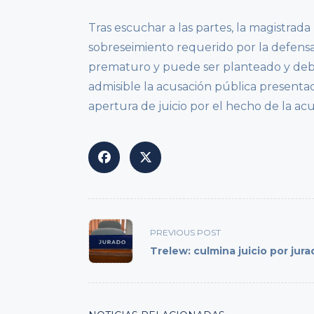
Tras escuchar a las partes, la magistrada
sobreseimiento requerido por la defensa,
prematuro y puede ser planteado y debat
admisible la acusación pública presentada
apertura de juicio por el hecho de la acus
<span
PREVIOUS POST
class="nav-
Trelew: culmina juicio por jur
subtitle
screen-
reader-
text">Page</span>