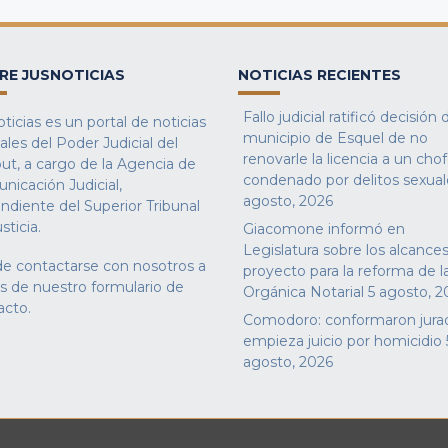
RE JUSNOTICIAS
NOTICIAS RECIENTES
Fallo judicial ratificó decisión 
ticias es un portal de noticias
municipio de Esquel de no
iales del Poder Judicial del
renovarle la licencia a un cho
ut, a cargo de la Agencia de
condenado por delitos sexual
nicación Judicial,
agosto, 2026
ndiente del Superior Tribunal
sticia.
Giacomone informó en
Legislatura sobre los alcances
e contactarse con nosotros a
proyecto para la reforma de l
és de nuestro
formulario de
Orgánica Notarial
5 agosto, 2
acto
.
Comodoro: conformaron jura
empieza juicio por homicidio
agosto, 2026