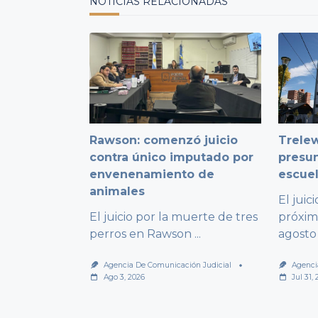
NOTICIAS RELACIONADAS
Rawson: comenzó juicio
Trelew
contra único imputado por
presu
envenenamiento de
escuel
animales
El juic
El juicio por la muerte de tres
próxim
perros en Rawson
...
agosto
Agencia De Comunicación Judicial
Agenci
Ago 3, 2026
Jul 31,