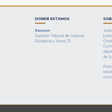
DONDE ESTAMOS
SOB
Rawson
Jusno
Superior Tribunal de Justicial
judic
Rivadavia y Jones 75
Chub
Comu
depe
de Ju
Pued
trav
cont