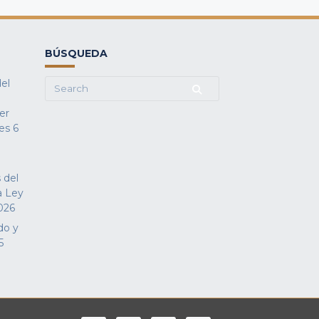
BÚSQUEDA
del
Search
for:
fer
es
6
 del
a Ley
026
do y
5