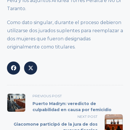
Feld y los adjuntos Andrea Torres Peralta e Ivo Di
Taranto.
Como dato singular, durante el proceso debieron
utilizarse dos jurados suplentes para reemplazar a
dos mujeres que fueron designadas
originalmente como titulares.
<span
PREVIOUS POST
class="nav-
Puerto Madryn: veredicto de
subtitle
culpabilidad en causa por femicidio
screen-
NEXT POST
reader-
Giacomone participó de la jura de dos