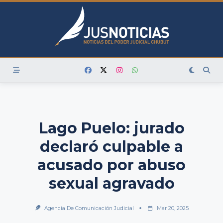
Skip
to
content
Lago Puelo: jurado
declaró culpable a
acusado por abuso
sexual agravado
Agencia De Comunicación Judicial
Mar 20, 2025