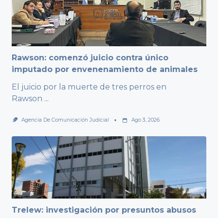
Rawson: comenzó juicio contra único
imputado por envenenamiento de animales
El juicio por la muerte de tres perros en
Rawson
...
Agencia De Comunicación Judicial
Ago 3, 2026
Trelew: investigación por presuntos abusos