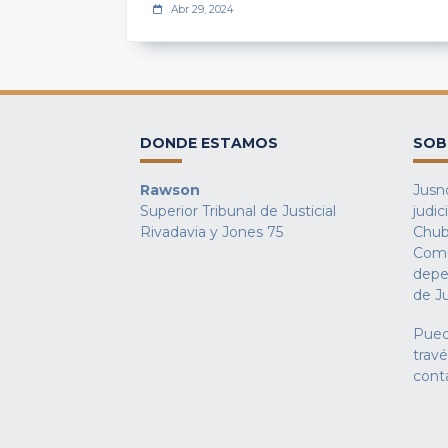
Abr 29, 2024
DONDE ESTAMOS
SOB
Rawson
Jusno
Superior Tribunal de Justicial
judic
Rivadavia y Jones 75
Chub
Comu
depe
de Ju
Pued
trav
cont