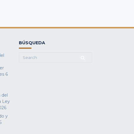
BÚSQUEDA
del
Search
for:
fer
es
6
 del
a Ley
026
do y
5