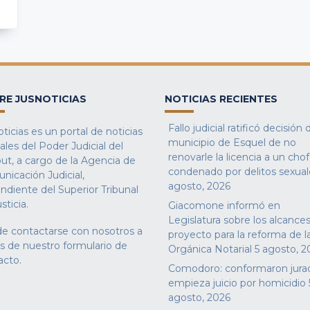
RE JUSNOTICIAS
NOTICIAS RECIENTES
Fallo judicial ratificó decisión 
ticias es un portal de noticias
municipio de Esquel de no
iales del Poder Judicial del
renovarle la licencia a un cho
ut, a cargo de la Agencia de
condenado por delitos sexual
nicación Judicial,
agosto, 2026
ndiente del Superior Tribunal
sticia.
Giacomone informó en
Legislatura sobre los alcances
e contactarse con nosotros a
proyecto para la reforma de l
és de nuestro
formulario de
Orgánica Notarial
5 agosto, 2
acto
.
Comodoro: conformaron jura
empieza juicio por homicidio
agosto, 2026