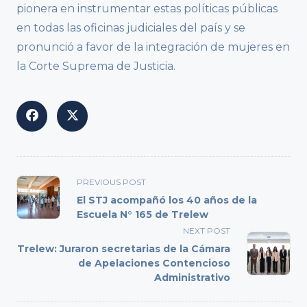
pionera en instrumentar estas políticas públicas
en todas las oficinas judiciales del país y se
pronunció a favor de la integración de mujeres en
la Corte Suprema de Justicia.
<span
PREVIOUS POST
class="nav-
El STJ acompañó los 40 años de la
subtitle
Escuela N° 165 de Trelew
screen-
NEXT POST
reader-
Trelew: Juraron secretarias de la Cámara
text">Page</span>
de Apelaciones Contencioso
Administrativo