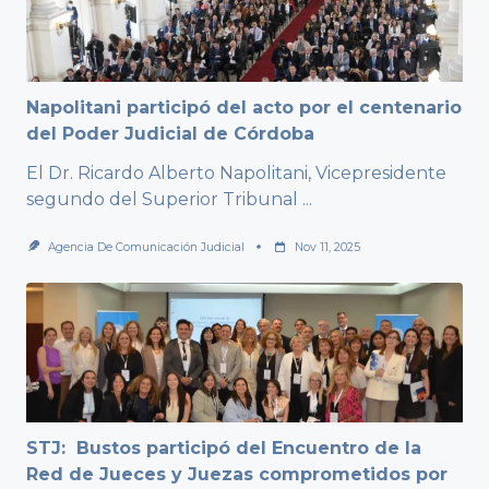
Napolitani participó del acto por el centenario
del Poder Judicial de Córdoba
El Dr. Ricardo Alberto Napolitani, Vicepresidente
segundo del Superior Tribunal
...
Agencia De Comunicación Judicial
Nov 11, 2025
STJ: Bustos participó del Encuentro de la
Red de Jueces y Juezas comprometidos por