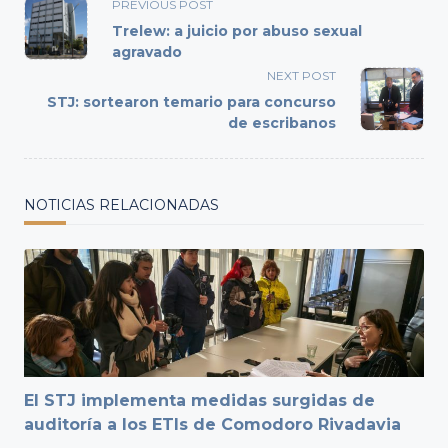
<span
PREVIOUS POST
class="nav-
Trelew: a juicio por abuso sexual
subtitle
agravado
screen-
NEXT POST
reader-
STJ: sortearon temario para concurso
text">Page</span>
de escribanos
NOTICIAS RELACIONADAS
El STJ implementa medidas surgidas de
auditoría a los ETIs de Comodoro Rivadavia