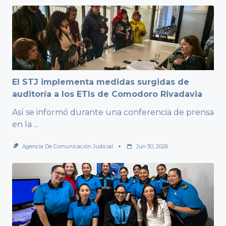
El STJ implementa medidas surgidas de
auditoría a los ETIs de Comodoro Rivadavia
Así se informó durante una conferencia de prensa
en la
...
Agencia De Comunicación Judicial
Jun 30, 2026