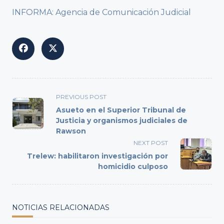
INFORMA: Agencia de Comunicación Judicial
<span
PREVIOUS POST
class="nav-
Asueto en el Superior Tribunal de
subtitle
Justicia y organismos judiciales de
Rawson
screen-
reader-
NEXT POST
text">Page</span>
Trelew: habilitaron investigación por
homicidio culposo
NOTICIAS RELACIONADAS