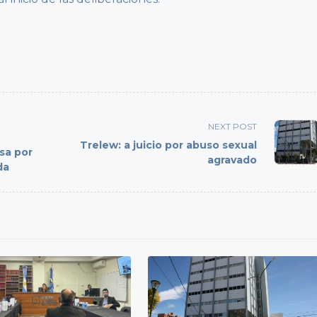
NEXT POST
Trelew: a juicio por abuso sexual
sa por
agravado
da