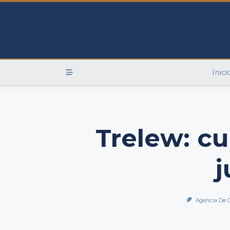
Skip
to
content
Inici
Trelew: cu
j
Agencia De 