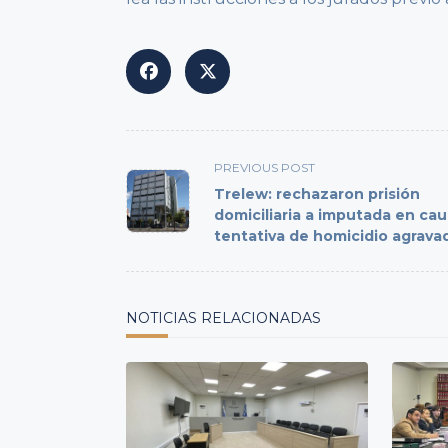
<span
PREVIOUS POST
class="nav-
Trelew: rechazaron prisión
subtitle
domiciliaria a imputada en cau
tentativa de homicidio agrava
screen-
reader-
text">Page</span>
NOTICIAS RELACIONADAS