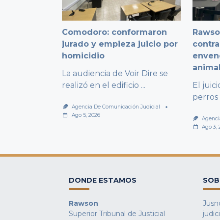
Comodoro: conformaron
Rawso
jurado y empieza juicio por
contra
homicidio
enven
anima
La audiencia de Voir Dire se
realizó en el edificio
...
El juic
perros
Agencia De Comunicación Judicial
Ago 5, 2026
Agenci
Ago 3,
DONDE ESTAMOS
SOB
Rawson
Jusno
Superior Tribunal de Justicial
judic