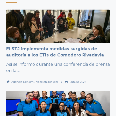
El STJ implementa medidas surgidas de
auditoría a los ETIs de Comodoro Rivadavia
Así se informó durante una conferencia de prensa
en la
...
Agencia De Comunicación Judicial
Jun 30, 2026