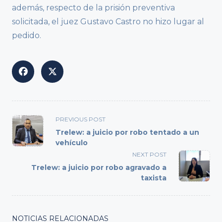
además, respecto de la prisión preventiva
solicitada, el juez Gustavo Castro no hizo lugar al
pedido.
<span
PREVIOUS POST
class="nav-
Trelew: a juicio por robo tentado a un
subtitle
vehículo
screen-
NEXT POST
reader-
Trelew: a juicio por robo agravado a
text">Page</span>
taxista
NOTICIAS RELACIONADAS