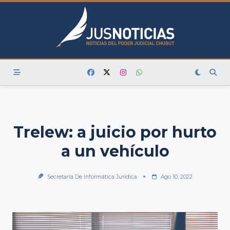
Skip
to
content
Trelew: a juicio por hurto
a un vehículo
Secretaría De Informática Jurídica
Ago 10, 2022