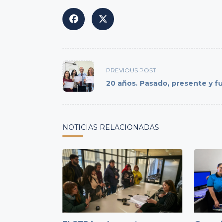
<span
PREVIOUS POST
class="nav-
20 años. Pasado, presente y f
subtitle
screen-
reader-
text">Page</span>
NOTICIAS RELACIONADAS