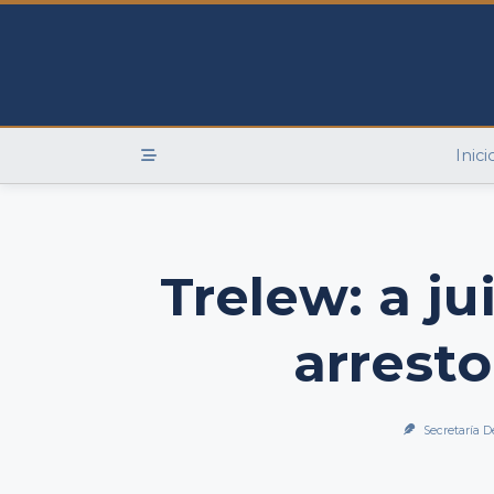
Skip
to
content
Inici
Trelew: a ju
arresto
Secretaría D