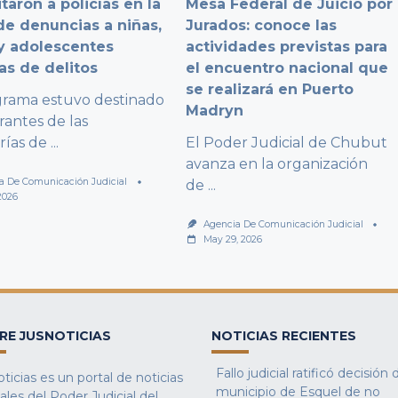
taron a policías en la
Mesa Federal de Juicio por
e denuncias a niñas,
Jurados: conoce las
y adolescentes
actividades previstas para
as de delitos
el encuentro nacional que
se realizará en Puerto
grama estuvo destinado
Madryn
rantes de las
rías de
...
El Poder Judicial de Chubut
avanza en la organización
a De Comunicación Judicial
de
...
2026
Agencia De Comunicación Judicial
May 29, 2026
RE JUSNOTICIAS
NOTICIAS RECIENTES
Fallo judicial ratificó decisión 
ticias es un portal de noticias
municipio de Esquel de no
iales del Poder Judicial del