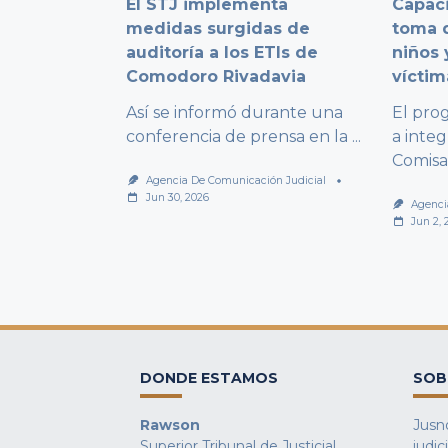
El STJ implementa
Capaci
medidas surgidas de
toma d
auditoría a los ETIs de
niños 
Comodoro Rivadavia
víctim
Así se informó durante una
El pro
conferencia de prensa en la
...
a integ
Comisa
Agencia De Comunicación Judicial
Jun 30, 2026
Agenci
Jun 2, 
DONDE ESTAMOS
SOB
Rawson
Jusno
Superior Tribunal de Justicial
judic