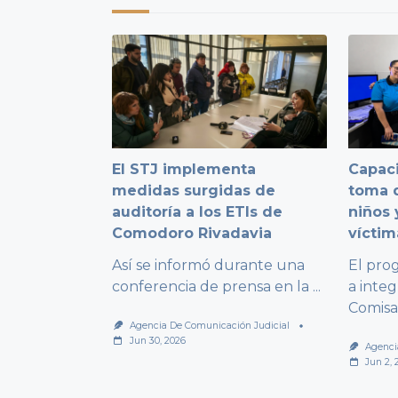
El STJ implementa
Capaci
medidas surgidas de
toma d
auditoría a los ETIs de
niños 
Comodoro Rivadavia
víctim
Así se informó durante una
El pro
conferencia de prensa en la
...
a integ
Comisa
Agencia De Comunicación Judicial
Jun 30, 2026
Agenci
Jun 2, 