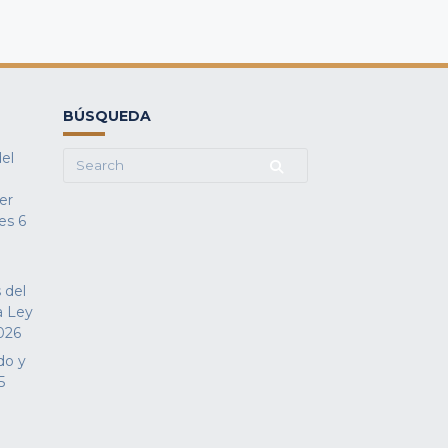
BÚSQUEDA
del
Search
for:
fer
es
6
 del
a Ley
026
do y
5