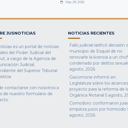
May 29, 2026
RE JUSNOTICIAS
NOTICIAS RECIENTES
Fallo judicial ratificó decisión 
ticias es un portal de noticias
municipio de Esquel de no
iales del Poder Judicial del
renovarle la licencia a un cho
ut, a cargo de la Agencia de
condenado por delitos sexual
nicación Judicial,
agosto, 2026
ndiente del Superior Tribunal
sticia.
Giacomone informó en
Legislatura sobre los alcances
e contactarse con nosotros a
proyecto para la reforma de l
és de nuestro
formulario de
Orgánica Notarial
5 agosto, 2
acto
.
Comodoro: conformaron jura
empieza juicio por homicidio
agosto, 2026