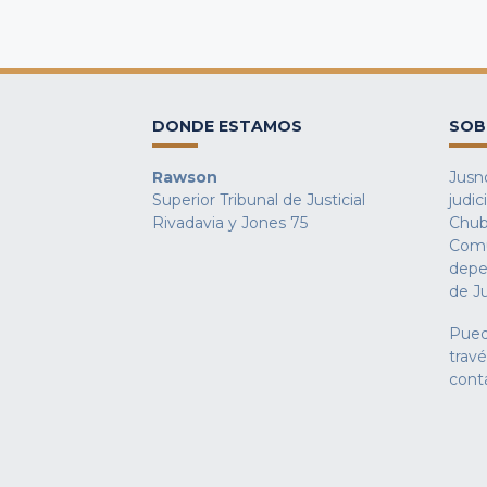
DONDE ESTAMOS
SOB
Rawson
Jusno
Superior Tribunal de Justicial
judic
Rivadavia y Jones 75
Chub
Comu
depe
de Ju
Pued
trav
cont