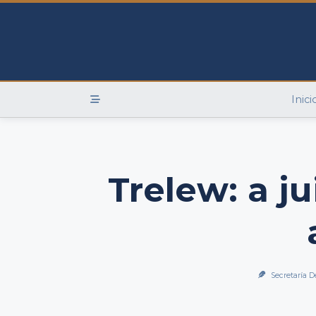
Skip
to
content
Inici
Trelew: a j
Secretaría D