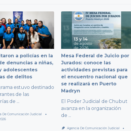
taron a policías en la
Mesa Federal de Juicio por
e denuncias a niñas,
Jurados: conoce las
y adolescentes
actividades previstas para
as de delitos
el encuentro nacional que
se realizará en Puerto
grama estuvo destinado
Madryn
rantes de las
rías de
...
El Poder Judicial de Chubut
avanza en la organización
a De Comunicación Judicial
de
...
2026
Agencia De Comunicación Judicial