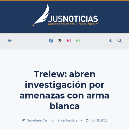
Skip
to
content
Trelew: abren
investigación por
amenazas con arma
blanca
Secretaría De Informática Jurídica
Abr 11, 2022