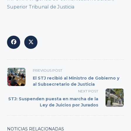
Superior Tribunal de Justicia
<span
PREVIOUS POST
class="nav-
El STJ recibió al Ministro de Gobierno y
subtitle
al Subsecretario de Justicia
screen-
NEXT POST
reader-
STJ: Suspenden puesta en marcha de la
text">Page</span>
Ley de Juicios por Jurados
NOTICIAS RELACIONADAS