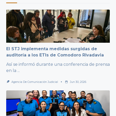
El STJ implementa medidas surgidas de
auditoría a los ETIs de Comodoro Rivadavia
Así se informó durante una conferencia de prensa
en la
...
Agencia De Comunicación Judicial
Jun 30, 2026