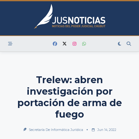
Skip
to
content
Trelew: abren
investigación por
portación de arma de
fuego
Secretaría De Informática Jurídica
Jun 14, 2022