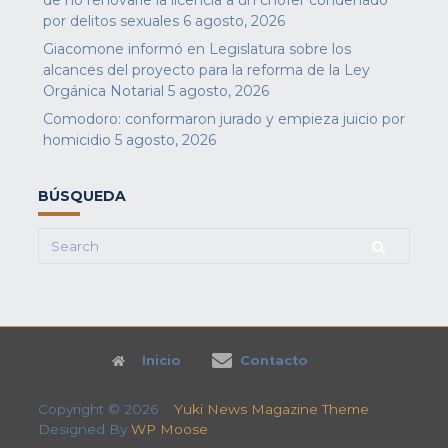
de no renovarle la licencia a un chofer condenado
por delitos sexuales
6 agosto, 2026
Giacomone informó en Legislatura sobre los
alcances del proyecto para la reforma de la Ley
Orgánica Notarial
5 agosto, 2026
Comodoro: conformaron jurado y empieza juicio por
homicidio
5 agosto, 2026
BÚSQUEDA
Search
for:
Inicio
Contacto
Copyright © 2026
Yuki News Magazine Theme
Designed By
WP Moose