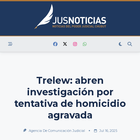
Skip
to
content
Trelew: abren
investigación por
tentativa de homicidio
agravada
Agencia De Comunicación Judicial
Jul 16, 2025