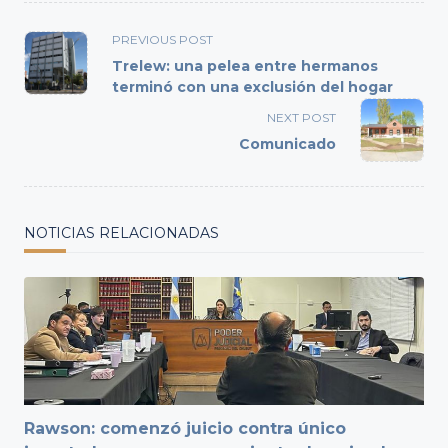
<span
PREVIOUS POST
class="nav-
Trelew: una pelea entre hermanos
subtitle
terminó con una exclusión del hogar
screen-
NEXT POST
reader-
Comunicado
text">Page</span>
NOTICIAS RELACIONADAS
Rawson: comenzó juicio contra único