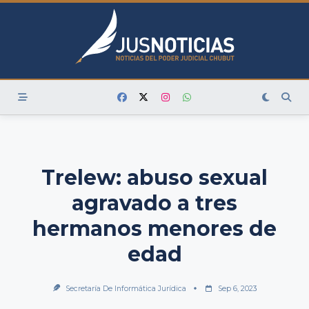
Skip
to
content
Trelew: abuso sexual
agravado a tres
hermanos menores de
edad
Secretaría De Informática Jurídica
Sep 6, 2023