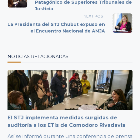
subtitle
Patagónico de Superiores Tribunales de
Justicia
screen-
reader-
NEXT POST
text">Page</span>
La Presidenta del STJ Chubut expuso en
el Encuentro Nacional de AMJA
NOTICIAS RELACIONADAS
El STJ implementa medidas surgidas de
auditoría a los ETIs de Comodoro Rivadavia
Así se informó durante una conferencia de prensa