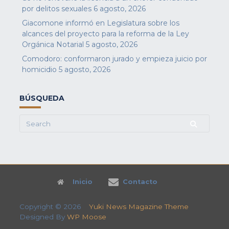
por delitos sexuales
6 agosto, 2026
Giacomone informó en Legislatura sobre los
alcances del proyecto para la reforma de la Ley
Orgánica Notarial
5 agosto, 2026
Comodoro: conformaron jurado y empieza juicio por
homicidio
5 agosto, 2026
BÚSQUEDA
Search
for:
Inicio
Contacto
Copyright © 2026
Yuki News Magazine Theme
Designed By
WP Moose