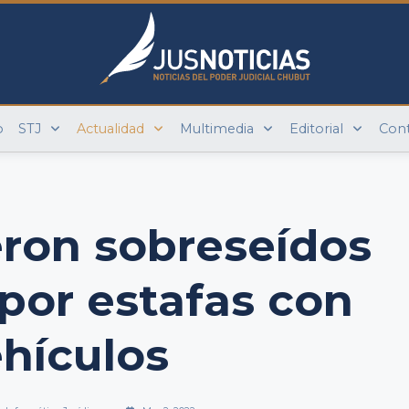
o
STJ
Actualidad
Multimedia
Editorial
Con
eron sobreseídos
por estafas con
hículos