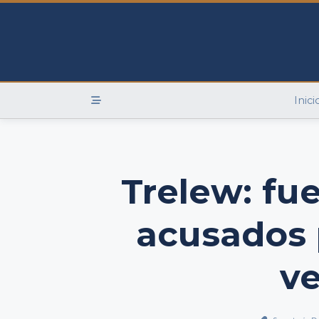
Skip
to
content
Inici
Trelew: fu
acusados 
ve