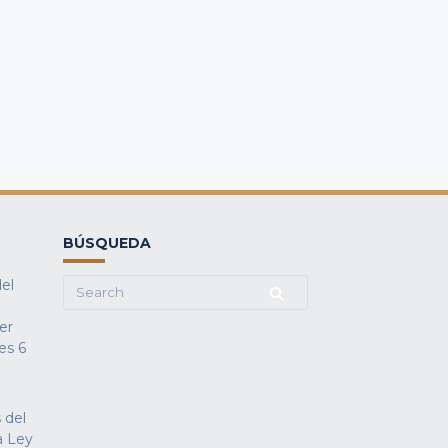
BÚSQUEDA
del
Search
for:
fer
es
6
 del
a Ley