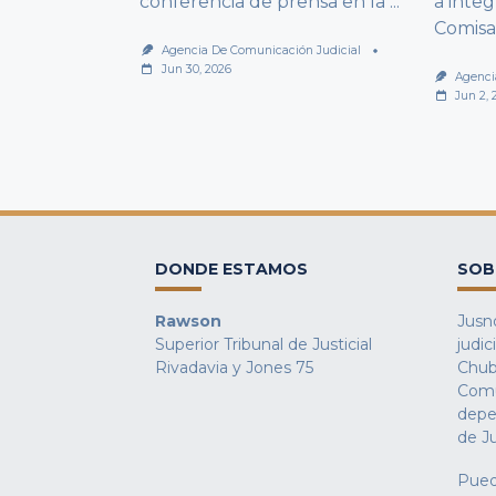
conferencia de prensa en la
...
a integ
Comisa
Agencia De Comunicación Judicial
Jun 30, 2026
Agenci
Jun 2, 
DONDE ESTAMOS
SOB
Rawson
Jusno
Superior Tribunal de Justicial
judic
Rivadavia y Jones 75
Chub
Comu
depe
de Ju
Pued