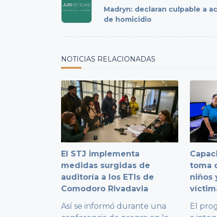
class="nav-
Madryn: declaran culpable a a
subtitle
de homicidio
screen-
reader-
text">Page</span>
NOTICIAS RELACIONADAS
El STJ implementa
Capaci
medidas surgidas de
toma d
auditoría a los ETIs de
niños 
Comodoro Rivadavia
víctim
Así se informó durante una
El pro