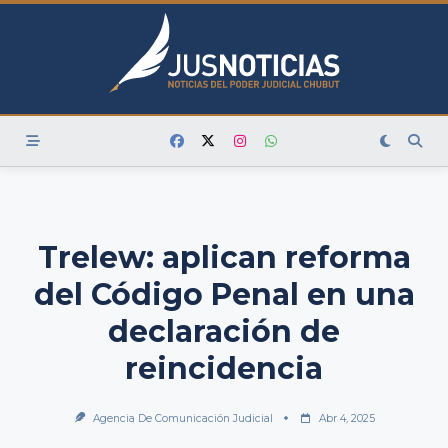
Skip
to
content
Trelew: aplican reforma
del Código Penal en una
declaración de
reincidencia
Agencia De Comunicación Judicial
Abr 4, 2025