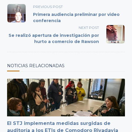
<span
PREVIOUS POST
class="nav-
Primera audiencia preliminar por video
subtitle
conferencia
screen-
NEXT POST
reader-
Se realizó apertura de investigación por
text">Page</span>
hurto a comercio de Rawson
NOTICIAS RELACIONADAS
El STJ implementa medidas surgidas de
auditoría a los ETIs de Comodoro Rivadavia