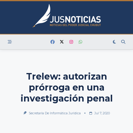
Skip
to
content
Trelew: autorizan
prórroga en una
investigación penal
Secretaría De Informática Jurídica
Jul 7, 2020