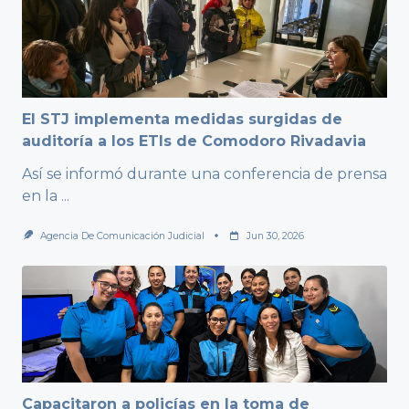
El STJ implementa medidas surgidas de
auditoría a los ETIs de Comodoro Rivadavia
Así se informó durante una conferencia de prensa
en la
...
Agencia De Comunicación Judicial
Jun 30, 2026
Capacitaron a policías en la toma de