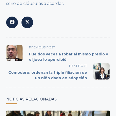
serie de cláusulas a acordar.
<span
PREVIOUS POST
class="nav-
Fue dos veces a robar al mismo predio y
subtitle
el juez lo apercibió
screen-
NEXT POST
reader-
Comodoro: ordenan la triple filiación de
text">Page</span>
un niño dado en adopción
NOTICIAS RELACIONADAS