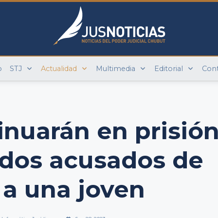
o
STJ
Actualidad
Multimedia
Editorial
Con
inuarán en prisió
 dos acusados de
 a una joven