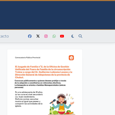
tacto
n