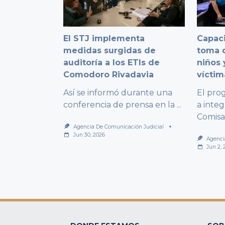
El STJ implementa
Capaci
medidas surgidas de
toma d
auditoría a los ETIs de
niños 
Comodoro Rivadavia
víctim
Así se informó durante una
El pro
conferencia de prensa en la
...
a integ
Comisa
Agencia De Comunicación Judicial
Jun 30, 2026
Agenci
Jun 2, 