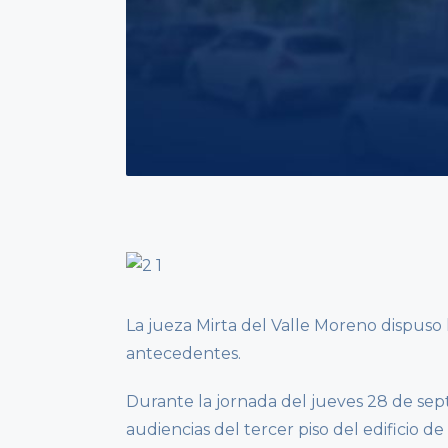
La jueza Mirta del Valle Moreno dispuso 
antecedentes.
Durante la jornada del jueves 28 de sept
audiencias del tercer piso del edificio d