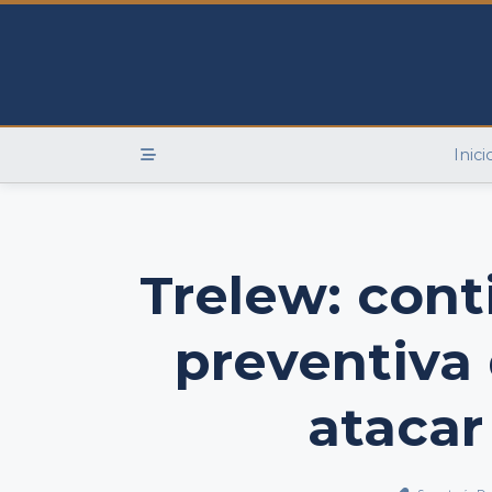
Skip
to
content
Inici
Trelew: cont
preventiva
atacar