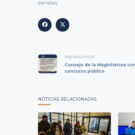
penales.
<span
PREVIOUS POST
class="nav-
Consejo de la Magistratura co
subtitle
concurso público
screen-
reader-
text">Page</span>
NOTICIAS RELACIONADAS