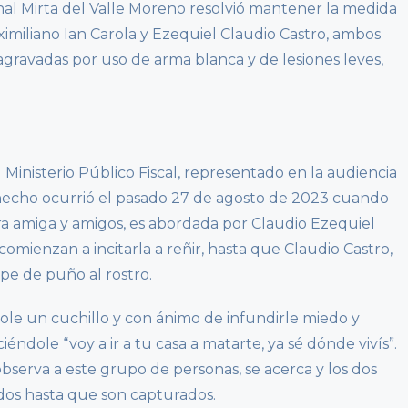
enal Mirta del Valle Moreno resolvió mantener la medida
miliano Ian Carola y Ezequiel Claudio Castro, ambos
agravadas por uso de arma blanca y de lesiones leves,
Ministerio Público Fiscal, representado en la audiencia
el hecho ocurrió el pasado 27 de agosto de 2023 cuando
a amiga y amigos, es abordada por Claudio Ezequiel
comienzan a incitarla a reñir, hasta que Claudio Castro,
lpe de puño al rostro.
dole un cuchillo y con ánimo de infundirle miedo y
ndole “voy a ir a tu casa a matarte, ya sé dónde vivís”.
bserva a este grupo de personas, se acerca y los dos
idos hasta que son capturados.