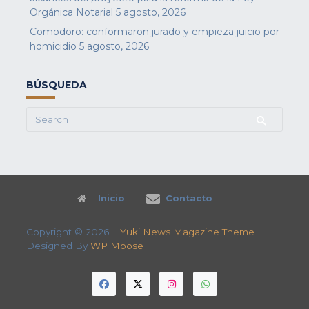
Orgánica Notarial
5 agosto, 2026
Comodoro: conformaron jurado y empieza juicio por
homicidio
5 agosto, 2026
BÚSQUEDA
Search
for:
Inicio
Contacto
Copyright © 2026
Yuki News Magazine Theme
Designed By
WP Moose