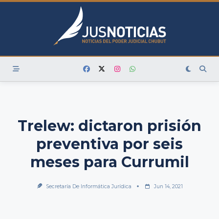
Skip
to
content
Trelew: dictaron prisión
preventiva por seis
meses para Currumil
Secretaría De Informática Jurídica
Jun 14, 2021