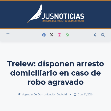
Skip
to
content
Trelew: disponen arresto
domiciliario en caso de
robo agravado
Agencia De Comunicación Judicial
Jun 14, 2024