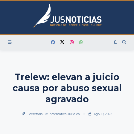
Skip
to
content
Trelew: elevan a juicio
causa por abuso sexual
agravado
Secretaría De Informática Jurídica
Ago 19, 2022