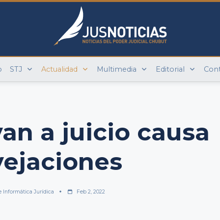
o
STJ
Actualidad
Multimedia
Editorial
Con
van a juicio causa
vejaciones
e Informática Jurídica
Feb 2, 2022