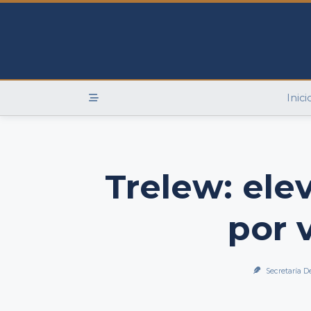
Skip
to
content
Inici
Trelew: ele
por 
Secretaría D