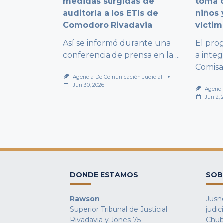
medidas surgidas de
toma d
auditoría a los ETIs de
niños 
Comodoro Rivadavia
víctim
Así se informó durante una
El pro
conferencia de prensa en la
...
a integ
Comisa
Agencia De Comunicación Judicial
Jun 30, 2026
Agenci
Jun 2, 
DONDE ESTAMOS
SOB
Rawson
Jusno
Superior Tribunal de Justicial
judic
Rivadavia y Jones 75
Chub