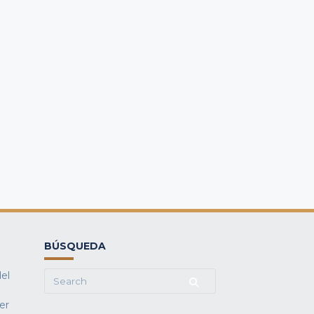
BÚSQUEDA
del
Search
for:
fer