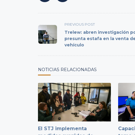
<span
PREVIOUS POST
class="nav-
Trelew: abren investigación p
subtitle
presunta estafa en la venta d
vehículo
screen-
reader-
text">Page</span>
NOTICIAS RELACIONADAS
El STJ implementa
Capaci