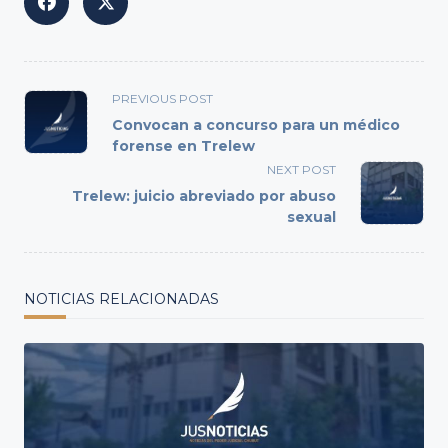
<span
PREVIOUS POST
class="nav-
Convocan a concurso para un médico
subtitle
forense en Trelew
screen-
NEXT POST
reader-
Trelew: juicio abreviado por abuso
text">Page</span>
sexual
NOTICIAS RELACIONADAS