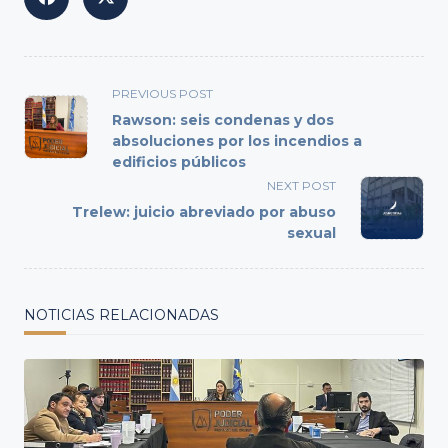
<span
PREVIOUS POST
class="nav-
Rawson: seis condenas y dos
subtitle
absoluciones por los incendios a
edificios públicos
screen-
reader-
NEXT POST
text">Page</span>
Trelew: juicio abreviado por abuso
sexual
NOTICIAS RELACIONADAS