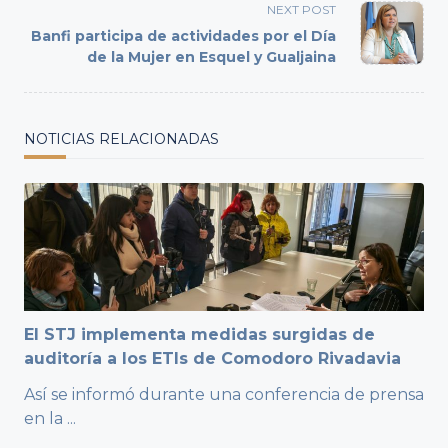
screen-
NEXT POST
reader-
Banfi participa de actividades por el Día
text">Page</span>
de la Mujer en Esquel y Gualjaina
NOTICIAS RELACIONADAS
El STJ implementa medidas surgidas de
auditoría a los ETIs de Comodoro Rivadavia
Así se informó durante una conferencia de prensa
en la
...