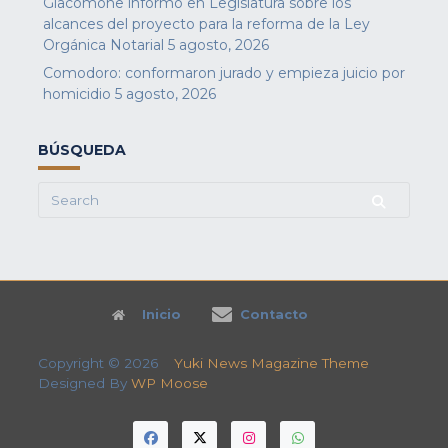
Giacomone informó en Legislatura sobre los
alcances del proyecto para la reforma de la Ley
Orgánica Notarial
5 agosto, 2026
Comodoro: conformaron jurado y empieza juicio por
homicidio
5 agosto, 2026
BÚSQUEDA
Search
for:
Inicio
Contacto
Copyright © 2026
Yuki News Magazine Theme
Designed By
WP Moose