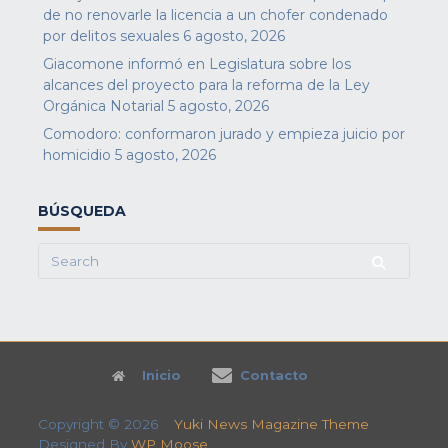
de no renovarle la licencia a un chofer condenado
por delitos sexuales
6 agosto, 2026
Giacomone informó en Legislatura sobre los
alcances del proyecto para la reforma de la Ley
Orgánica Notarial
5 agosto, 2026
Comodoro: conformaron jurado y empieza juicio por
homicidio
5 agosto, 2026
BÚSQUEDA
Search
for:
Inicio
Contacto
Copyright © 2026
Yuki News Magazine Theme
Designed By
WP Moose