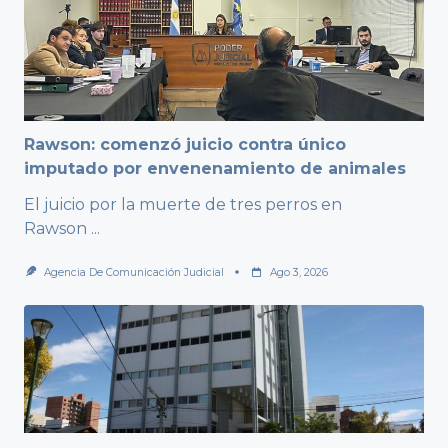
Rawson: comenzó juicio contra único
imputado por envenenamiento de animales
El juicio por la muerte de tres perros en
Rawson
...
Agencia De Comunicación Judicial
Ago 3, 2026