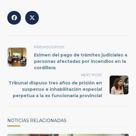
<span
PREVIOUS POST
class="nav-
Eximen del pago de trámites judiciales a
subtitle
personas afectadas por incendios en la
cordillera
screen-
reader-
NEXT POST
text">Page</span>
Tribunal dispuso tres años de prisión en
suspenso e inhabilitación especial
perpetua a la ex funcionaria provincial
NOTICIAS RELACIONADAS