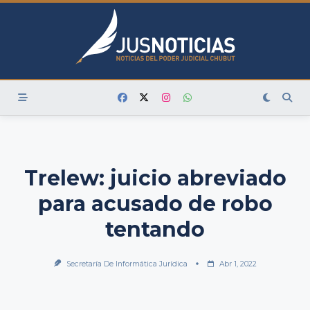
Skip
to
content
Trelew: juicio abreviado
para acusado de robo
tentando
Secretaría De Informática Jurídica
Abr 1, 2022