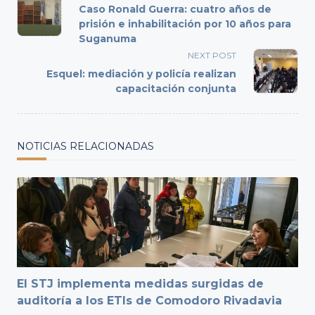
class="nav-
Caso Ronald Guerra: cuatro años de
subtitle
prisión e inhabilitación por 10 años para
Suganuma
screen-
reader-
NEXT POST
text">Page</span>
Esquel: mediación y policía realizan
capacitación conjunta
NOTICIAS RELACIONADAS
El STJ implementa medidas surgidas de
auditoría a los ETIs de Comodoro Rivadavia