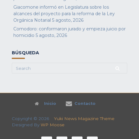
Giacomone informó en Legislatura sobre los
alcances del proyecto para la reforma de la Ley
Orgánica Notarial
5 agosto, 2026
Comodoro: conformaron jurado y empieza juicio por
homicidio
5 agosto, 2026
BÚSQUEDA
Search
for:
Inicio
Contacto
Copyright © 2026
Yuki News Magazine Theme
Designed By
WP Moose