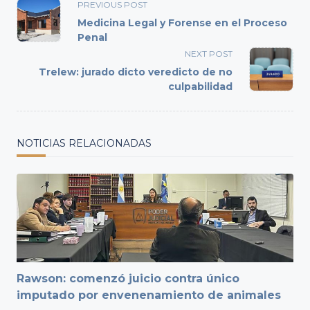
<span
PREVIOUS POST
class="nav-
Medicina Legal y Forense en el Proceso
subtitle
Penal
screen-
NEXT POST
reader-
Trelew: jurado dicto veredicto de no
text">Page</span>
culpabilidad
NOTICIAS RELACIONADAS
Rawson: comenzó juicio contra único
imputado por envenenamiento de animales