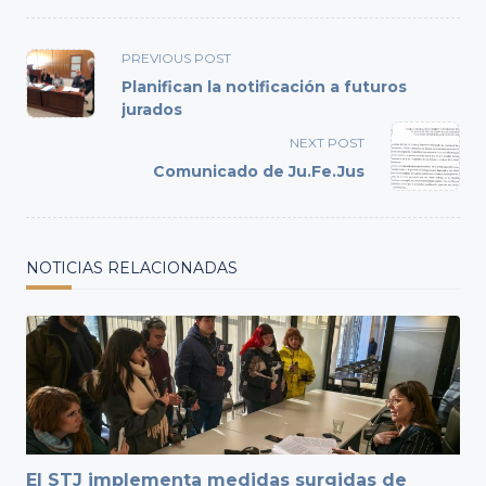
<span
PREVIOUS POST
class="nav-
Planifican la notificación a futuros
subtitle
jurados
screen-
NEXT POST
reader-
Comunicado de Ju.Fe.Jus
text">Page</span>
NOTICIAS RELACIONADAS
El STJ implementa medidas surgidas de