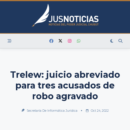
Skip
to
content
Trelew: juicio abreviado
para tres acusados de
robo agravado
Secretaría De Informática Jurídica
Oct 24, 2022