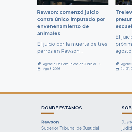
Rawson: comenzó juicio
Trelew
contra único imputado por
presu
envenenamiento de
escuel
animales
El juic
El juicio por la muerte de tres
próxim
perros en Rawson
...
agosto
Agencia De Comunicación Judicial
Agenci
Ago 3, 2026
Jul 31,
DONDE ESTAMOS
SOB
Rawson
Jusno
Superior Tribunal de Justicial
judic