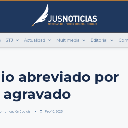
o
STJ
Actualidad
Multimedia
Editorial
Con
cio abreviado por
 agravado
omunicación Judicial
Feb 10, 2025