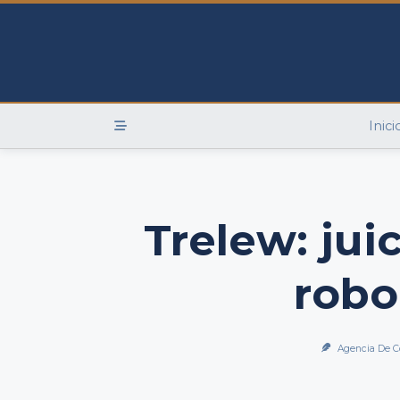
Skip
to
content
Inici
Trelew: jui
robo
Agencia De C