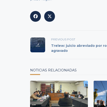
<span
PREVIOUS POST
class="nav-
Trelew: juicio abreviado por r
subtitle
agravado
screen-
reader-
text">Page</span>
NOTICIAS RELACIONADAS