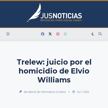
Skip
to
content
Trelew: juicio por el
homicidio de Elvio
Williams
Secretaría De Informática Jurídica
Jul 1, 2022