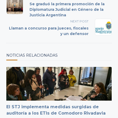
class="nav-
Se graduó la primera promoción de la
subtitle
Diplomatura Judicial en Género de la
Justicia Argentina
screen-
reader-
NEXT POST
text">Page</span>
Llaman a concurso para jueces, fiscales
y un defensor
NOTICIAS RELACIONADAS
El STJ implementa medidas surgidas de
auditoría a los ETIs de Comodoro Rivadavia