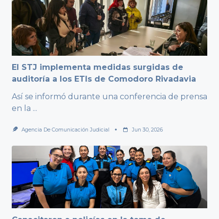
El STJ implementa medidas surgidas de
auditoría a los ETIs de Comodoro Rivadavia
Así se informó durante una conferencia de prensa
en la
...
Agencia De Comunicación Judicial
Jun 30, 2026