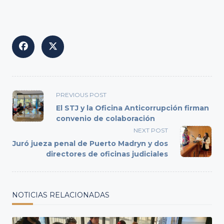
<span
PREVIOUS POST
class="nav-
El STJ y la Oficina Anticorrupción firman
subtitle
convenio de colaboración
screen-
NEXT POST
reader-
Juró jueza penal de Puerto Madryn y dos
text">Page</span>
directores de oficinas judiciales
NOTICIAS RELACIONADAS