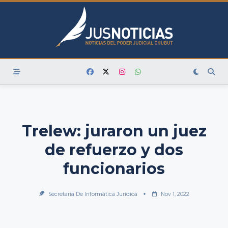
Skip
to
content
Trelew: juraron un juez
de refuerzo y dos
funcionarios
Secretaría De Informática Jurídica
Nov 1, 2022