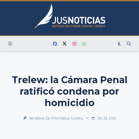
Skip
to
content
Trelew: la Cámara Penal
ratificó condena por
homicidio
Secretaría De Informática Jurídica
Dic 23, 2020