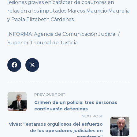
lesiones graves en carácter de coautores en
relación a los imputados Marcos Mauricio Maurelia
y Paola Elizabeth Cárdenas.
INFORMA: Agencia de Comunicación Judicial /
Superior Tribunal de Justicia
<span
PREVIOUS POST
class="nav-
Crimen de un policía: tres personas
subtitle
continuarán detenidas
screen-
NEXT POST
reader-
Vivas: “estamos orgullosos del esfuerzo
text">Page</span>
de los operadores judiciales en