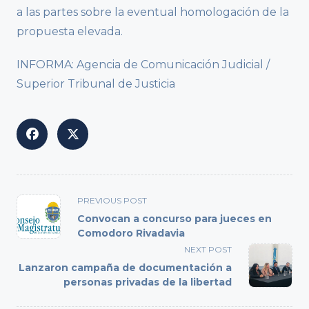
a las partes sobre la eventual homologación de la
propuesta elevada.
INFORMA: Agencia de Comunicación Judicial /
Superior Tribunal de Justicia
<span
PREVIOUS POST
class="nav-
Convocan a concurso para jueces en
subtitle
Comodoro Rivadavia
screen-
NEXT POST
reader-
Lanzaron campaña de documentación a
text">Page</span>
personas privadas de la libertad