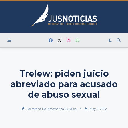
Skip
to
content
Trelew: piden juicio
abreviado para acusado
de abuso sexual
Secretaría De Informática Jurídica
May 2, 2022