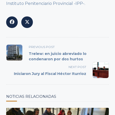
Instituto Penitenciario Provincial -IPP-.
<span
PREVIOUS POST
class="nav-
Trelew: en juicio abreviado lo
subtitle
condenaron por dos hurtos
screen-
NEXT POST
reader-
Iniciaron Jury al Fiscal Héctor Iturrioz
text">Page</span>
NOTICIAS RELACIONADAS