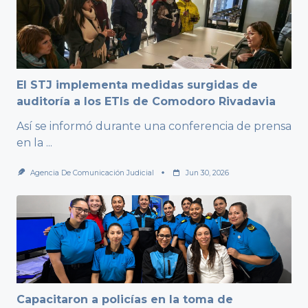
El STJ implementa medidas surgidas de
auditoría a los ETIs de Comodoro Rivadavia
Así se informó durante una conferencia de prensa
en la
...
Agencia De Comunicación Judicial
Jun 30, 2026
Capacitaron a policías en la toma de