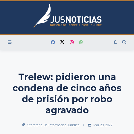
Skip
to
content
Trelew: pidieron una
condena de cinco años
de prisión por robo
agravado
Secretaría De Informática Jurídica
Mar 28, 2022