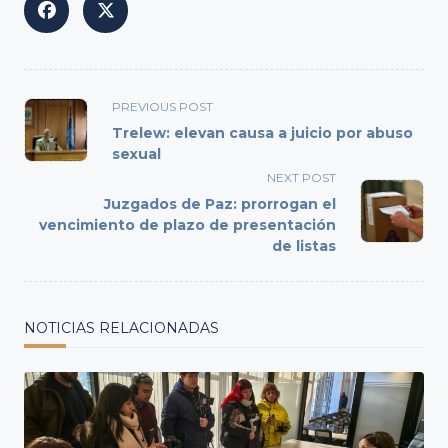
<span
PREVIOUS POST
class="nav-
Trelew: elevan causa a juicio por abuso
subtitle
sexual
screen-
NEXT POST
reader-
Juzgados de Paz: prorrogan el
text">Page</span>
vencimiento de plazo de presentación
de listas
NOTICIAS RELACIONADAS