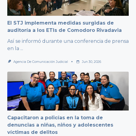
El STJ implementa medidas surgidas de
auditoría a los ETIs de Comodoro Rivadavia
Así se informó durante una conferencia de prensa
en la
...
Agencia De Comunicación Judicial
Jun 30, 2026
Capacitaron a policías en la toma de
denuncias a niñas, niños y adolescentes
víctimas de delitos