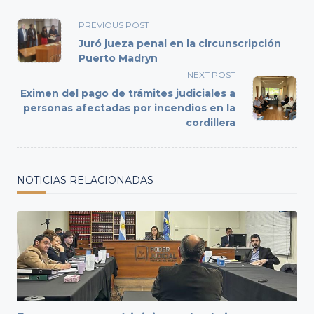
<span
PREVIOUS POST
class="nav-
Juró jueza penal en la circunscripción
subtitle
Puerto Madryn
screen-
NEXT POST
reader-
Eximen del pago de trámites judiciales a
text">Page</span>
personas afectadas por incendios en la
cordillera
NOTICIAS RELACIONADAS