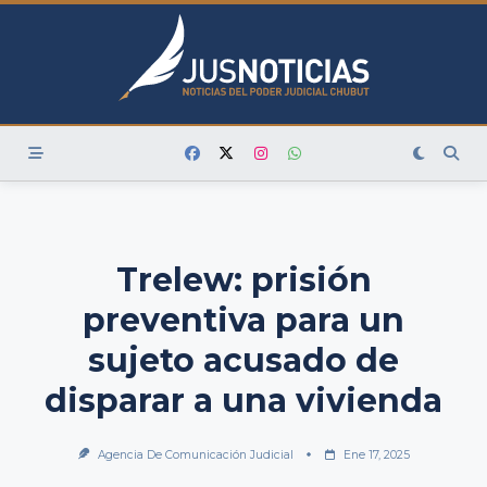
Skip
to
content
Trelew: prisión
preventiva para un
sujeto acusado de
disparar a una vivienda
Agencia De Comunicación Judicial
Ene 17, 2025